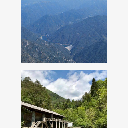
Dalla valle del
Droanello
all’altopiano di
Rest
I mestieri di un
tempo