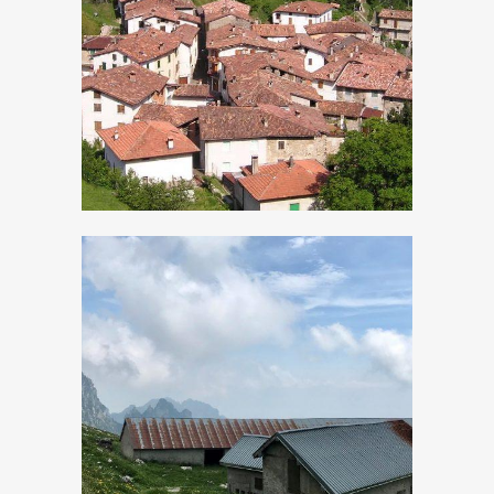
Valvestino e le
sue frazioni
Verso cima
Tombea