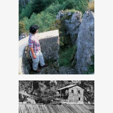
Lungo il vecchio
confine austro-
ungarico
Percorsi antichi