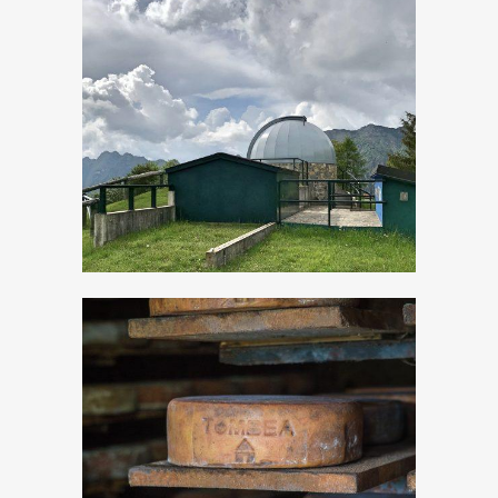
Serata “A Lume di
Stella”
Sua maestà il
formaggio
Tombea