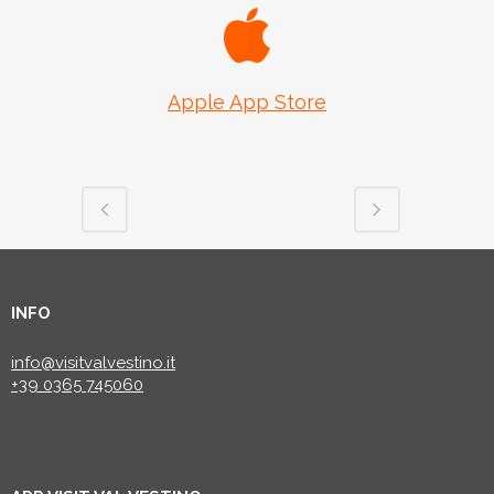
Apple App Store
INFO
info@visitvalvestino.it
+39 0365 745060