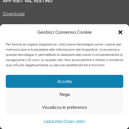
APP VISIT VAL VESTINO
Download
Gestisci Consenso Cookie
TOURIST OFFICE
Per fornire le migliori esperienze, utilizziamo tecnologie come i cookie per
Località Molino di Bollone
memorizzare e/o accedere alle informazioni del dispositivo. Il consenso a
25080 Valvestino (Bs)
queste tecnologie ci permetterà di elaborare dati come il comportamento di
Italia
navigazione o ID unici su questo sito. Non acconsentire o ritirare il consenso
può influire negativamente su alcune caratteristiche e funzioni.
VISITVALVESTINO SHOP
Accetta
Acquista ora
Nega
Aderisci
Centro assistenza
Visualizza le preferenze
Area riservata Partners
Cookie Policy
Privacy policy
Progetto riconosciuto dal Ministero della Cultura, finanziato