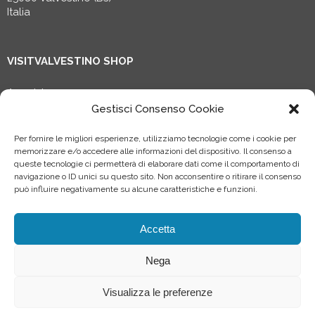
Italia
VISITVALVESTINO SHOP
Acquista ora
Aderisci
Gestisci Consenso Cookie
Centro assistenza
Area riservata Partners
Per fornire le migliori esperienze, utilizziamo tecnologie come i cookie per
memorizzare e/o accedere alle informazioni del dispositivo. Il consenso a
queste tecnologie ci permetterà di elaborare dati come il comportamento di
navigazione o ID unici su questo sito. Non acconsentire o ritirare il consenso
Progetto riconosciuto dal Ministero della Cultura, finanziato
può influire negativamente su alcune caratteristiche e funzioni.
nell’ambito del PNRR transizione digitale e dall’Unione
europea – Next Generation EU.
Accetta
Nega
Visualizza le preferenze
©
2026 Consorzio forestale Terra tra i due Laghi, All rights reserved
Informativa privacy specifica per:
Soci
-
Clienti
-
Fornitori
-
CV