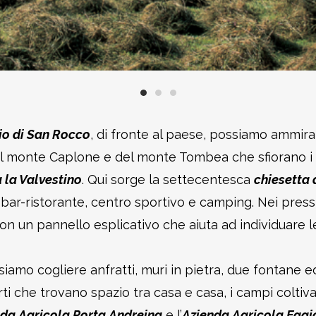
o di San Rocco
, di fronte al paese, possiamo ammirare
el monte Caplone e del monte Tombea che sfiorano i 2
 la Valvestino
. Qui sorge la settecentesca
chiesetta 
 bar-ristorante, centro sportivo e camping. Nei pressi
on un pannello esplicativo che aiuta ad individuare le
iamo cogliere anfratti, muri in pietra, due fontane ed
orti che trovano spazio tra casa e casa, i campi coltiv
da Agricola Porta Andreina
e l’
Azienda Agricola Eggio