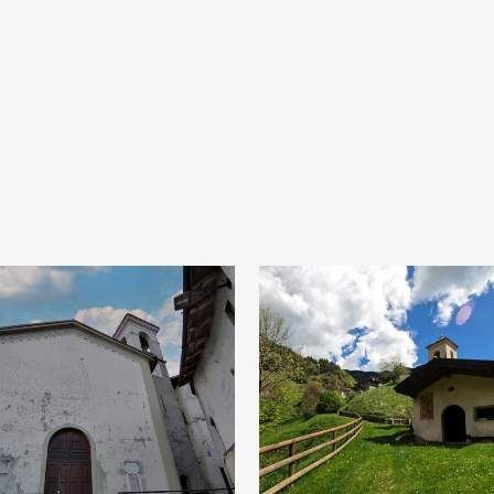
Bollone, Chiesa
Cadria, Chieset
di San Michele
di San Lorenz
Arcangelo