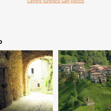
Centro turistico San Rocco
o
Bollone
Cadria