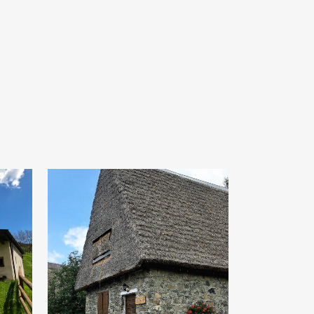
ta
Dormire nel
o
fienile