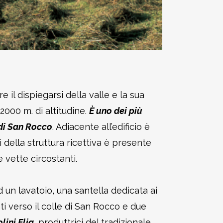
 il dispiegarsi della valle e la sua
000 m. di altitudine.
È uno dei più
di San Rocco
. Adiacente all’edificio è
 della struttura ricettiva è presente
 vette circostanti.
 un lavatoio, una santella dedicata ai
ati verso il colle di San Rocco e due
lini Elia
, produttrici del tradizionale