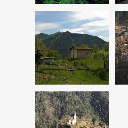
Droane
Turano