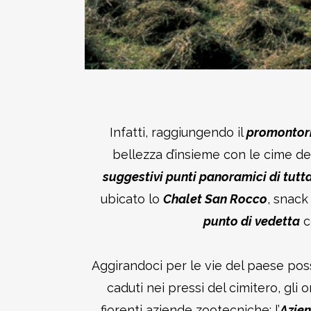
Infatti, raggiungendo il
promontori
bellezza d’insieme con le cime d
suggestivi punti panoramici di tutta
ubicato lo
Chalet San Rocco
, snack
punto di vedetta
c
Aggirandoci per le vie del paese poss
caduti nei pressi del cimitero, gli 
fiorenti aziende zootecniche: l’
Azien