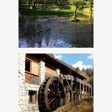
La Calchera
La segheria
veneziana