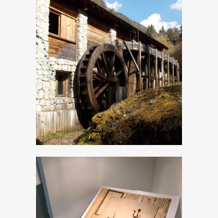
La segheria
veneziana
Museo botanico