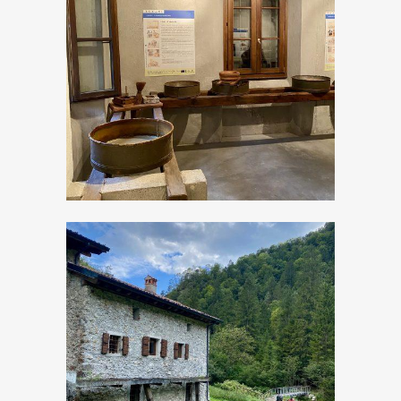
Il Caseificio: antichi
mestieri
Il vecchio Mulino
ad acqua di
Turano: antichi
mestieri