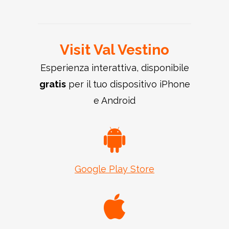
Stella”
Turano, Chiesa di
San Giovanni
Ufficio Turistico Val
San Rocco
Battista
Vestino
Visit Val Vestino
Esperienza interattiva, disponibile
gratis
per il tuo dispositivo iPhone
e Android
Google Play Store