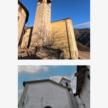
Armo, Chiesa dei
Santi Simone e
Giuda Taddeo
Apostoli
Bollone, Chiesa di
San Michele